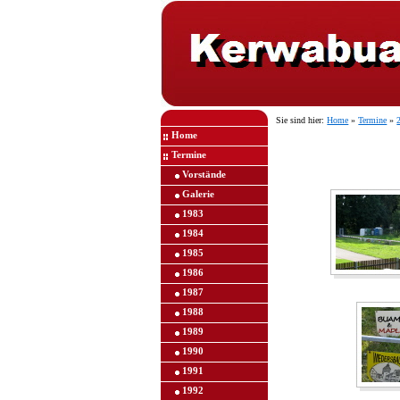
Sie sind hier:
Home
»
Termine
»
Home
Termine
Vorstände
Galerie
1983
1984
1985
1986
1987
1988
1989
1990
1991
1992