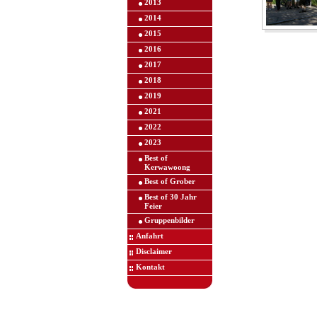
2013
2014
2015
2016
2017
2018
2019
2021
2022
2023
Best of
Kerwawoong
Best of Grober
Best of 30 Jahr
Feier
Gruppenbilder
Anfahrt
Disclaimer
Kontakt